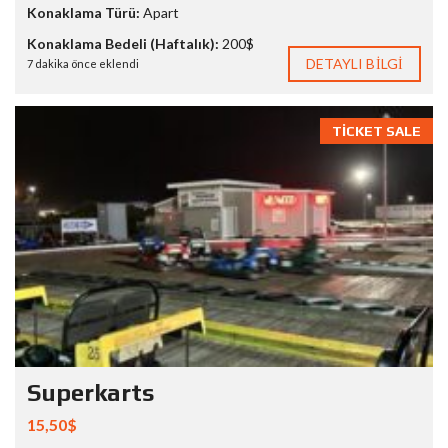
Konaklama Türü:
Apart
Konaklama Bedeli (Haftalık):
200$
DETAYLI BILGI
7 dakika önce eklendi
TICKET SALE
Superkarts
15,50$