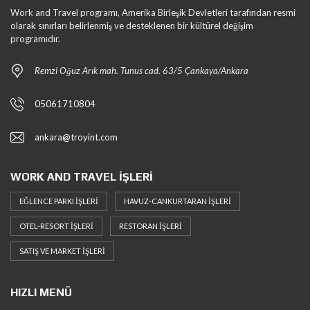
Work and Travel programı, Amerika Birleşik Devletleri tarafından resmi
olarak sınırları belirlenmiş ve desteklenen bir kültürel değişim
programıdır.
Remzi Oğuz Arık mah. Tunus cad. 63/5 Çankaya/Ankara
05061710804
ankara@troyint.com
WORK AND TRAVEL İŞLERI
EĞLENCE PARKI İŞLERI
HAVUZ-CANKURTARAN İŞLERI
OTEL-RESORT İŞLERI
RESTORAN İŞLERI
SATIŞ VE MARKET İŞLERI
HIZLI MENÜ