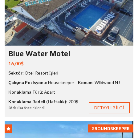
Blue Water Motel
16,00$
Sektör:
Otel-Resort İşleri
Çalışma Pozisyonu:
Housekeeper
Konum:
Wildwood NJ
Konaklama Türü:
Apart
Konaklama Bedeli (Haftalık):
200$
DETAYLI BILGI
28 dakika önce eklendi
GROUNDSKEEPER