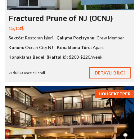
Fractured Prune of NJ (OCNJ)
15,13$
Sektör:
Restoran İşleri
Çalışma Pozisyonu:
Crew Member
Konum:
Ocean City NJ
Konaklama Türü:
Apart
Konaklama Bedeli (Haftalık):
$200-$220/week
DETAYLI BILGI
21 dakika önce eklendi
HOUSEKEEPER