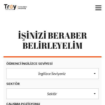
İŞİNİZİ BERABER
BELİRLEYELİM
ÖĞRENCI İNGILIZCE SEVIYESI
İngilizce Seviyeniz
SEKTÖR
Sektör
ÇALIŞMA POZISYONU