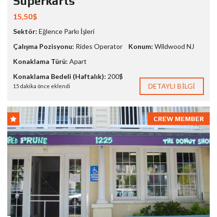
Superkarts
15,50$
Sektör:
Eğlence Parkı İşleri
Çalışma Pozisyonu:
Rides Operator
Konum:
Wildwood NJ
Konaklama Türü:
Apart
Konaklama Bedeli (Haftalık):
200$
DETAYLI BILGI
15 dakika önce eklendi
CREW MEMBER