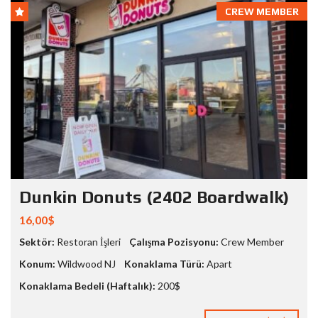
CREW MEMBER
Dunkin Donuts (2402 Boardwalk)
16,00$
Sektör:
Restoran İşleri
Çalışma Pozisyonu:
Crew Member
Konum:
Wildwood NJ
Konaklama Türü:
Apart
Konaklama Bedeli (Haftalık):
200$