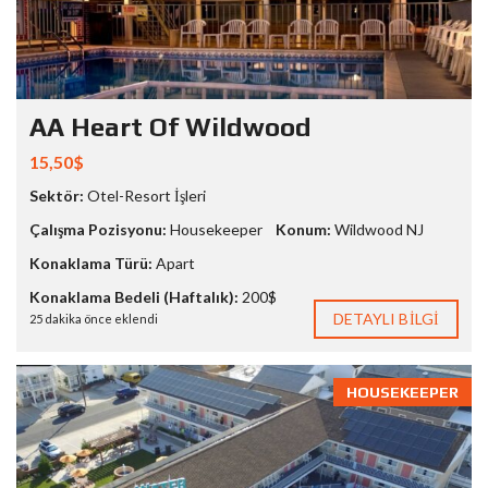
AA Heart Of Wildwood
15,50$
Sektör:
Otel-Resort İşleri
Çalışma Pozisyonu:
Housekeeper
Konum:
Wildwood NJ
Konaklama Türü:
Apart
Konaklama Bedeli (Haftalık):
200$
DETAYLI BILGI
25 dakika önce eklendi
HOUSEKEEPER