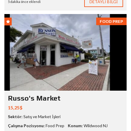
DETAYLI BILGI
5 dakika önce eklendi
FOOD PREP
Russo's Market
15,25$
Sektör:
Satış ve Market İşleri
Çalışma Pozisyonu:
Food Prep
Konum:
Wildwood NJ