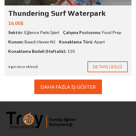
Thundering Surf Waterpark
16,00$
Sektör:
Eğlence Parkı İşleri
Çalışma Pozisyonu:
Food Prep
Konum:
Beach Haven NJ
Konaklama Türü:
Apart
Konaklama Bedeli (Haftalık):
110
DETAYLI BILGI
4 gün önce eklendi
DAHA FAZLA İŞ GÖSTER