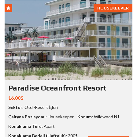
HOUSEKEEPER
Paradise Oceanfront Resort
16,00$
Sektör:
Otel-Resort İşleri
Çalışma Pozisyonu:
Housekeeper
Konum:
Wildwood NJ
Konaklama Türü:
Apart
Konaklama Bedeli (Haftalık):
200$