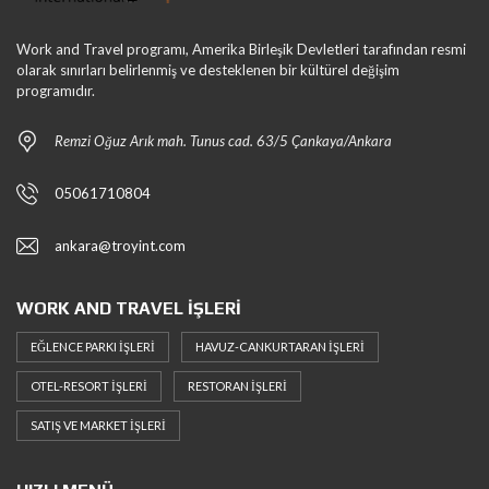
Work and Travel programı, Amerika Birleşik Devletleri tarafından resmi
olarak sınırları belirlenmiş ve desteklenen bir kültürel değişim
programıdır.
Remzi Oğuz Arık mah. Tunus cad. 63/5 Çankaya/Ankara
05061710804
ankara@troyint.com
WORK AND TRAVEL İŞLERI
EĞLENCE PARKI İŞLERI
HAVUZ-CANKURTARAN İŞLERI
OTEL-RESORT İŞLERI
RESTORAN İŞLERI
SATIŞ VE MARKET İŞLERI