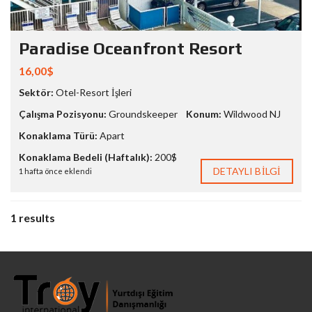
Paradise Oceanfront Resort
16,00$
Sektör:
Otel-Resort İşleri
Çalışma Pozisyonu:
Groundskeeper
Konum:
Wildwood NJ
Konaklama Türü:
Apart
Konaklama Bedeli (Haftalık):
200$
DETAYLI BILGI
1 hafta önce eklendi
1 results