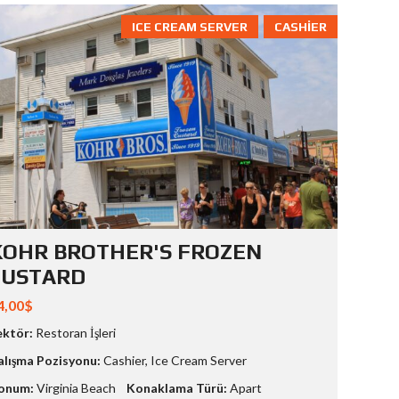
ICE CREAM SERVER
CASHIER
KOHR BROTHER'S FROZEN
CUSTARD
4,00$
ektör:
Restoran İşleri
alışma Pozisyonu:
Cashier
,
Ice Cream Server
onum:
Virginia Beach
Konaklama Türü:
Apart