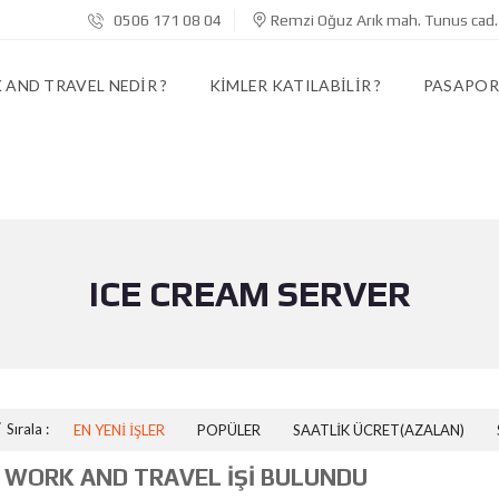
0506 171 08 04
Remzi Oğuz Arık mah. Tunus cad.
AND TRAVEL NEDIR ?
KIMLER KATILABILIR ?
PASAPORT
ICE CREAM SERVER
Sırala :
EN YENI İŞLER
POPÜLER
SAATLIK ÜCRET(AZALAN)
 WORK AND TRAVEL İŞI BULUNDU