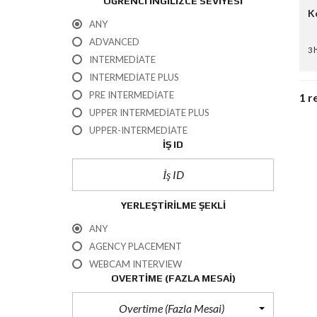
ÖĞRENCI İNGILIZCE SEVIYESI
K
ANY
ADVANCED
3 
INTERMEDIATE
INTERMEDIATE PLUS
PRE INTERMEDIATE
1 r
UPPER INTERMEDIATE PLUS
UPPER-INTERMEDIATE
İŞ ID
YERLEŞTIRILME ŞEKLI
ANY
AGENCY PLACEMENT
WEBCAM INTERVIEW
OVERTIME (FAZLA MESAI)
Overtime (Fazla Mesai)