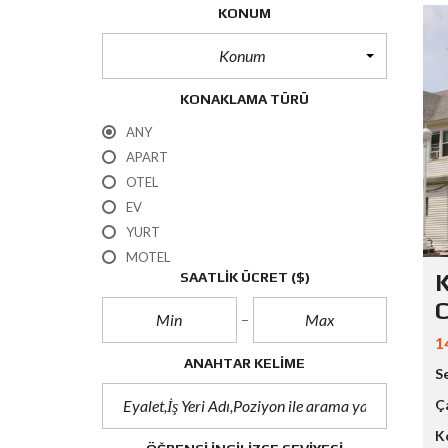
KONUM
Konum
KONAKLAMA TÜRÜ
ANY
APART
OTEL
EV
YURT
MOTEL
SAATLIK ÜCRET
($)
1
ANAHTAR KELIME
S
Ç
K