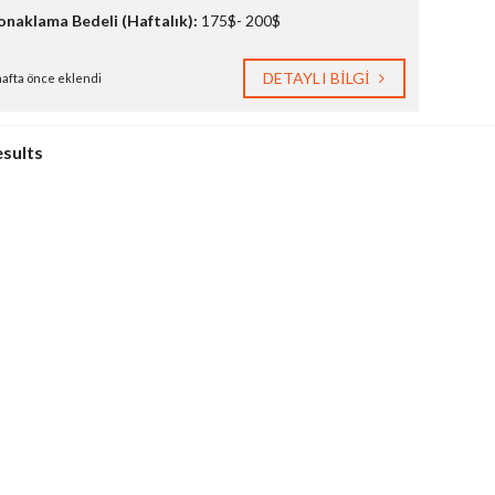
onaklama Bedeli (Haftalık):
175$- 200$
DETAYLI BILGI
hafta önce eklendi
esults