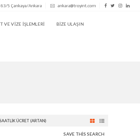
 63/5 Çankaya/Ankara
ankara@troyint.com
 VE VIZE İŞLEMLERI
BIZE ULAŞIN
SAATLIK ÜCRET (ARTAN)
SAVE THIS SEARCH