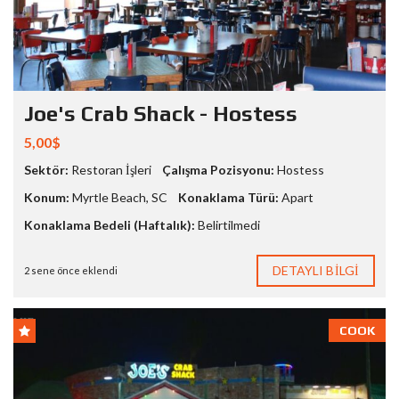
Joe's Crab Shack - Hostess
5,00$
Sektör:
Restoran İşleri
Çalışma Pozisyonu:
Hostess
Konum:
Myrtle Beach
,
SC
Konaklama Türü:
Apart
Konaklama Bedeli (Haftalık):
Belirtilmedi
DETAYLI BILGI
2 sene önce eklendi
COOK