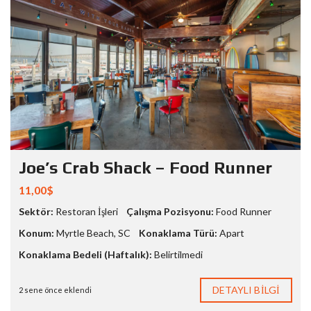
Joe’s Crab Shack – Food Runner
11,00$
Sektör:
Restoran İşleri
Çalışma Pozisyonu:
Food Runner
Konum:
Myrtle Beach
,
SC
Konaklama Türü:
Apart
Konaklama Bedeli (Haftalık):
Belirtilmedi
DETAYLI BILGI
2 sene önce eklendi