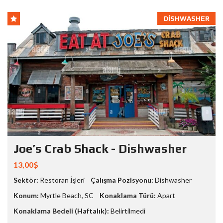
DISHWASHER
Joe’s Crab Shack - Dishwasher
13,00$
Sektör:
Restoran İşleri
Çalışma Pozisyonu:
Dishwasher
Konum:
Myrtle Beach
,
SC
Konaklama Türü:
Apart
Konaklama Bedeli (Haftalık):
Belirtilmedi