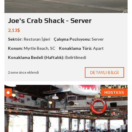
Joe's Crab Shack - Server
2,13$
Sektör:
Restoran İşleri
Çalışma Pozisyonu:
Server
Konum:
Myrtle Beach
,
SC
Konaklama Türü:
Apart
Konaklama Bedeli (Haftalık):
Belirtilmedi
DETAYLI BILGI
2 sene önce eklendi
HOSTESS