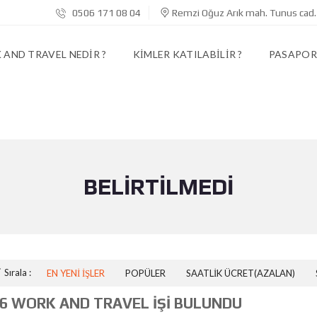
0506 171 08 04
Remzi Oğuz Arık mah. Tunus cad.
AND TRAVEL NEDIR ?
KIMLER KATILABILIR ?
PASAPORT
BELIRTILMEDI
Sırala :
EN YENI İŞLER
POPÜLER
SAATLIK ÜCRET(AZALAN)
6 WORK AND TRAVEL İŞI BULUNDU