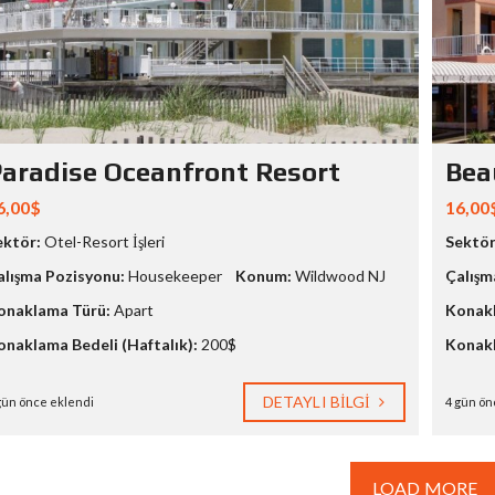
aradise Oceanfront Resort
Bea
6,00$
16,00
ektör:
Otel-Resort İşleri
Sektör
alışma Pozisyonu:
Housekeeper
Konum:
Wildwood NJ
Çalışm
onaklama Türü:
Apart
Konakl
onaklama Bedeli (Haftalık):
200$
Konakl
DETAYLI BILGI
gün önce eklendi
4 gün ön
LOAD MORE