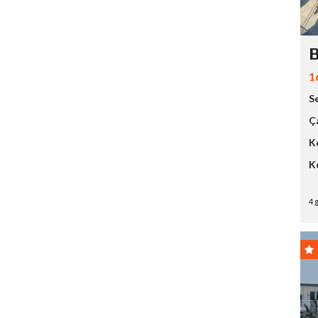
B
1
S
Ç
K
K
4 