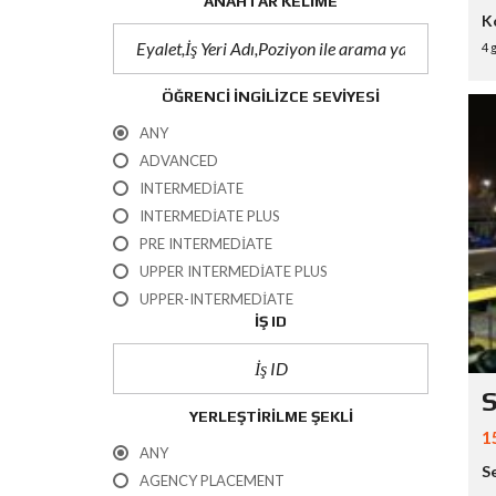
ANAHTAR KELIME
K
4 
ÖĞRENCI İNGILIZCE SEVIYESI
ANY
ADVANCED
INTERMEDIATE
INTERMEDIATE PLUS
PRE INTERMEDIATE
UPPER INTERMEDIATE PLUS
UPPER-INTERMEDIATE
İŞ ID
S
YERLEŞTIRILME ŞEKLI
1
ANY
S
AGENCY PLACEMENT