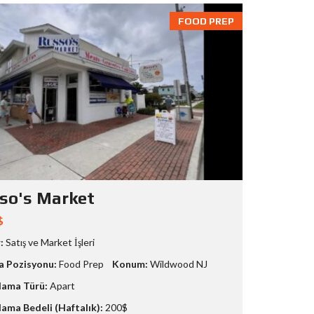
FOOD PREP
so's Market
$
:
Satış ve Market İşleri
a Pozisyonu:
Food Prep
Konum:
Wildwood NJ
ama Türü:
Apart
ama Bedeli (Haftalık):
200$