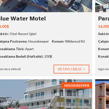
lue Water Motel
Par
6,00$
16,00
ektör:
Otel-Resort İşleri
Sektör
alışma Pozisyonu:
Housekeeper
Konum:
Wildwood NJ
Çalışm
onaklama Türü:
Apart
Konum
onaklama Bedeli (Haftalık):
200$
Konakl
DETAYLI BILGI
gün önce eklendi
4 gün ön
HOUSEKEEPER