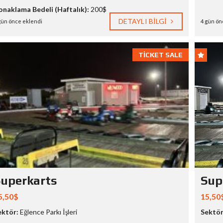
onaklama Bedeli (Haftalık):
200$
DETAYLI BILGI
gün önce eklendi
4 gün ön
TICKET SALE
uperkarts
Sup
5,50$
15,50
ektör:
Eğlence Parkı İşleri
Sektör