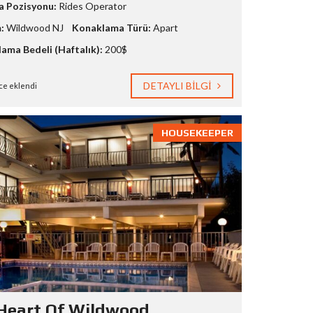
a Pozisyonu:
Rides Operator
:
Wildwood NJ
Konaklama Türü:
Apart
ama Bedeli (Haftalık):
200$
DETAYLI BILGI
ce eklendi
HOUSEKEEPER
Heart Of Wildwood