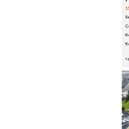
1
S
Ç
K
K
4 