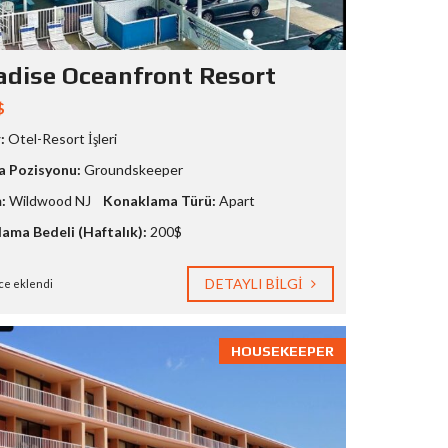
adise Oceanfront Resort
$
:
Otel-Resort İşleri
a Pozisyonu:
Groundskeeper
:
Wildwood NJ
Konaklama Türü:
Apart
ama Bedeli (Haftalık):
200$
DETAYLI BILGI
ce eklendi
HOUSEKEEPER