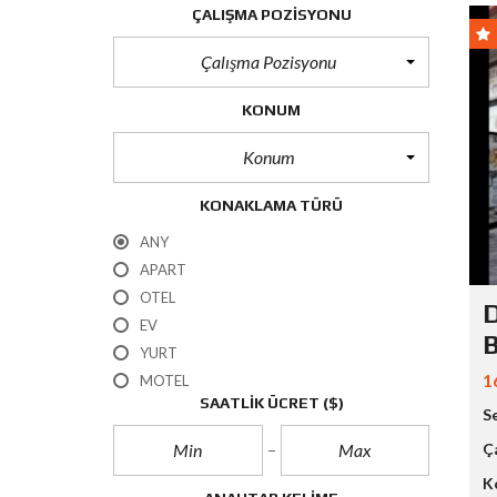
ÇALIŞMA POZISYONU
Çalışma Pozisyonu
KONUM
Konum
KONAKLAMA TÜRÜ
ANY
APART
OTEL
D
EV
B
YURT
1
MOTEL
SAATLIK ÜCRET
($)
S
Ç
K