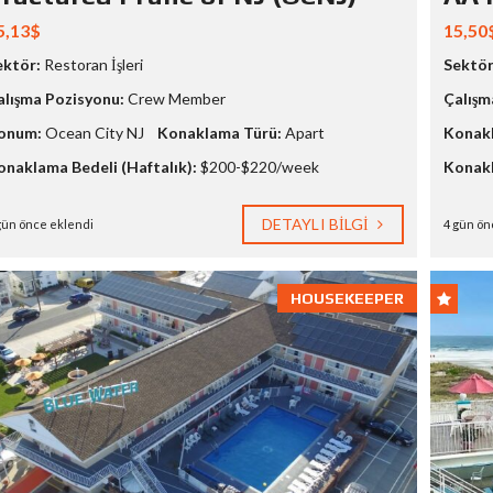
5,13$
15,50
ektör:
Restoran İşleri
Sektör
alışma Pozisyonu:
Crew Member
Çalışm
onum:
Ocean City NJ
Konaklama Türü:
Apart
Konakl
onaklama Bedeli (Haftalık):
$200-$220/week
Konakl
DETAYLI BILGI
gün önce eklendi
4 gün ön
HOUSEKEEPER