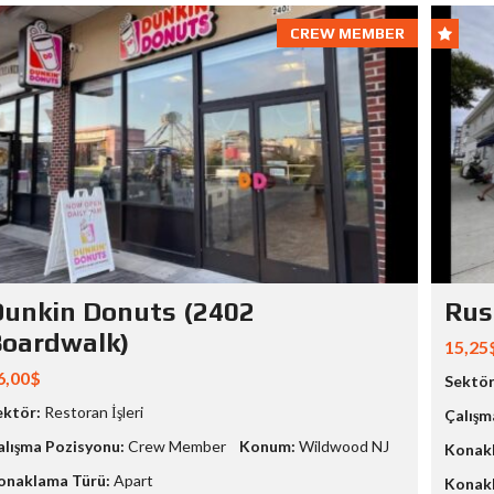
CREW MEMBER
unkin Donuts (2402
Rus
oardwalk)
15,25
6,00$
Sektör
ektör:
Restoran İşleri
Çalışm
alışma Pozisyonu:
Crew Member
Konum:
Wildwood NJ
Konakl
onaklama Türü:
Apart
Konakl