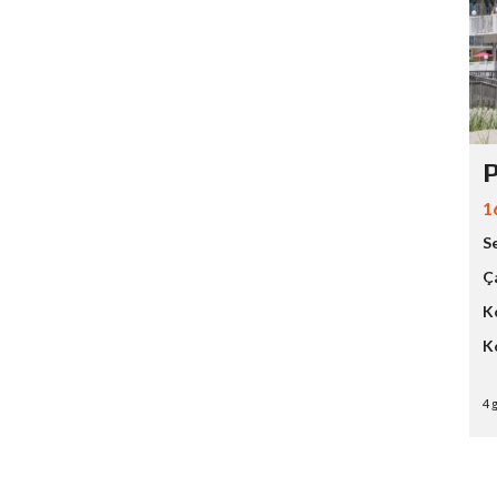
P
1
S
Ç
K
K
4 