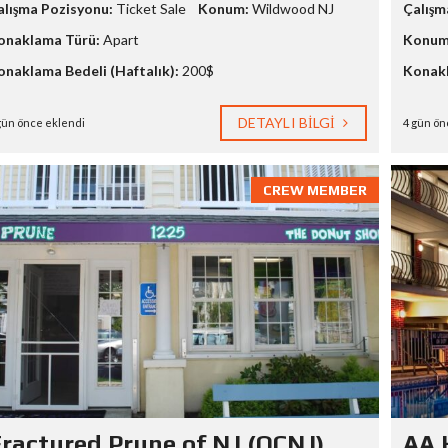
alışma Pozisyonu:
Ticket Sale
Konum:
Wildwood NJ
Çalışm
onaklama Türü:
Apart
Konum
onaklama Bedeli (Haftalık):
200$
Konakl
DETAYLI BILGI
gün önce eklendi
4 gün ön
CREW MEMBER
ractured Prune of NJ (OCNJ)
AA 