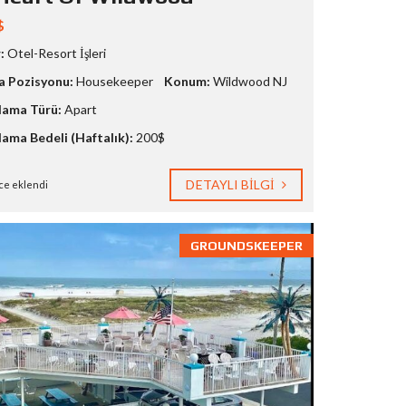
$
:
Otel-Resort İşleri
a Pozisyonu:
Housekeeper
Konum:
Wildwood NJ
ama Türü:
Apart
ama Bedeli (Haftalık):
200$
DETAYLI BILGI
ce eklendi
GROUNDSKEEPER