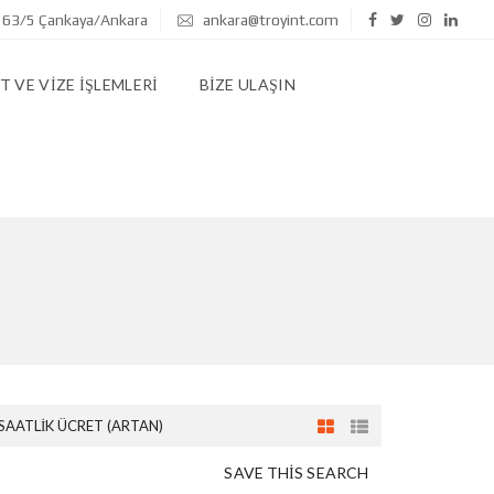
 63/5 Çankaya/Ankara
ankara@troyint.com
 VE VIZE İŞLEMLERI
BIZE ULAŞIN
SAATLIK ÜCRET (ARTAN)
SAVE THIS SEARCH