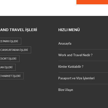
AND TRAVEL İŞLERI
HIZLI MENÜ
E PARKI İŞLERI
Anasayfa
CANKURTARAN İŞLERI
Work and Travel Nedir ?
ESORT İŞLERI
Kimler Katılabilir ?
AN İŞLERI
VE MARKET İŞLERI
Pasaport ve Vize İşlemleri
Bize Ulaşın