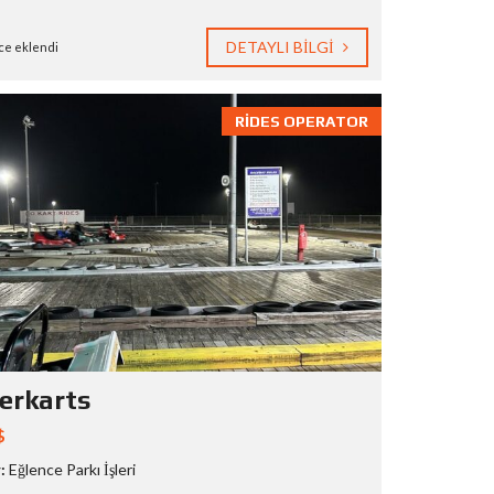
DETAYLI BILGI
ce eklendi
RIDES OPERATOR
erkarts
$
:
Eğlence Parkı İşleri