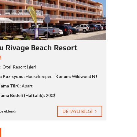
u Rivage Beach Resort
$
:
Otel-Resort İşleri
a Pozisyonu:
Housekeeper
Konum:
Wildwood NJ
ama Türü:
Apart
ama Bedeli (Haftalık):
200$
DETAYLI BILGI
ce eklendi