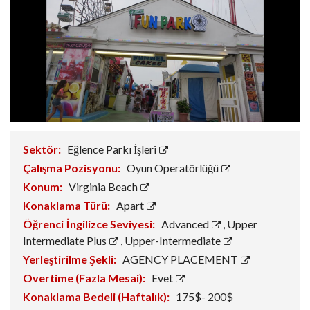
Sektör:
Eğlence Parkı İşleri
Çalışma Pozisyonu:
Oyun Operatörlüğü
Konum:
Virginia Beach
Konaklama Türü:
Apart
Öğrenci İngilizce Seviyesi:
Advanced
,
Upper
Intermediate Plus
,
Upper-Intermediate
Yerleştirilme Şekli:
AGENCY PLACEMENT
Overtime (Fazla Mesai):
Evet
Konaklama Bedeli (Haftalık):
175$- 200$