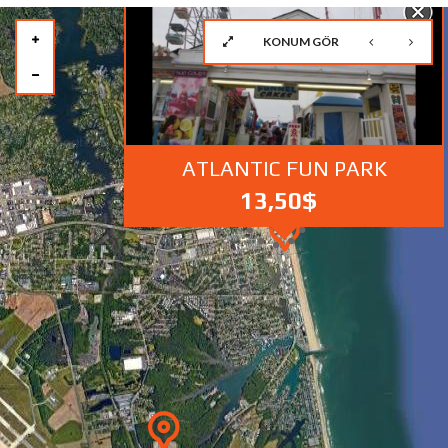
KONUM GÖR
2
ATLANTIC FUN PARK
3
13,50$
2