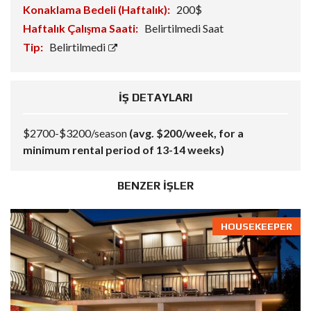
Konaklama Bedeli (Haftalık):
200$
Haftalık Çalışma Saati:
Belirtilmedi Saat
Tip:
Belirtilmedi
İŞ DETAYLARI
$2700-$3200/season
(avg. $200/week, for a
minimum rental period of 13-14 weeks)
BENZER İŞLER
HOUSEKEEPER