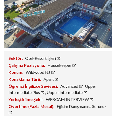
Sektör:
Otel-Resort İşleri
Çalışma Pozisyonu:
Housekeeper
Konum:
Wildwood NJ
Konaklama Türü:
Apart
Öğrenci İngilizce Seviyesi:
Advanced
,
Upper
Intermediate Plus
,
Upper-Intermediate
Yerleştirilme Şekli:
WEBCAM INTERVIEW
Overtime (Fazla Mesai):
Eğitim Danışmanına Sorunuz