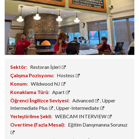
Sektör:
Restoran İşleri
Çalışma Pozisyonu:
Hostess
Konum:
Wildwood NJ
Konaklama Türü:
Apart
Öğrenci İngilizce Seviyesi:
Advanced
,
Upper
Intermediate Plus
,
Upper-Intermediate
Yerleştirilme Şekli:
WEBCAM INTERVIEW
Overtime (Fazla Mesai):
Eğitim Danışmanına Sorunuz