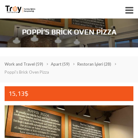
POPPI’S BRICK OVEN PIZZA
Work and Travel
(59)
Apart
(59)
Restoran İşleri
(28)
Poppi's Brick Oven Pizza
15,13$