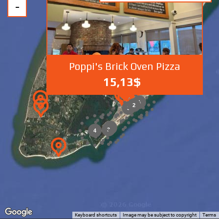
4
Poppi's Brick Oven Pizza
15,13$
3
2
3
3
3
4
Keyboard shortcuts
Image may be subject to copyright
Terms