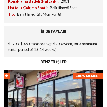
Konaklama Bedeli (Haftalık):
200$
Haftalık Çalışma Saati:
Belirtilmedi Saat
Tip:
Belirtilmedi
,
Mümkün
İŞ DETAYLARI
$2700-$3200/season (avg. $200/week, for a minimum
rental period of 13-14 weeks)
BENZER İŞLER
CREW MEMBER